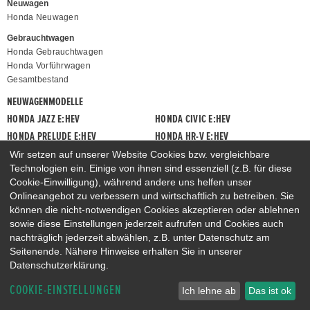
Neuwagen
Honda Neuwagen
Gebrauchtwagen
Honda Gebrauchtwagen
Honda Vorführwagen
Gesamtbestand
NEUWAGENMODELLE
HONDA JAZZ E:HEV
HONDA CIVIC E:HEV
HONDA PRELUDE E:HEV
HONDA HR-V E:HEV
HONDA ZR-V E:HEV
HONDA CR-V E:HEV & E:PHEV
Wir setzen auf unserer Website Cookies bzw. vergleichbare
Technologien ein. Einige von ihnen sind essenziell (z.B. für diese
Cookie-Einwilligung), während andere uns helfen unser
Onlineangebot zu verbessern und wirtschaftlich zu betreiben. Sie
können die nicht-notwendigen Cookies akzeptieren oder ablehnen
sowie diese Einstellungen jederzeit aufrufen und Cookies auch
nachträglich jederzeit abwählen, z.B. unter Datenschutz am
Seitenende. Nähere Hinweise erhalten Sie in unserer
Datenschutzerklärung.
COOKIE-EINSTELLUNGEN
Ich lehne ab
Das ist ok