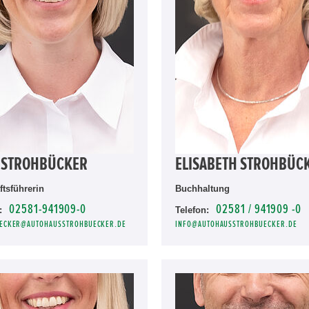
 STROHBÜCKER
ELISABETH STROHBÜC
tsführerin
Buchhaltung
02581-941909-0
02581 / 941909 -0
:
Telefon:
ECKER@AUTOHAUSSTROHBUECKER.DE
INFO@AUTOHAUSSTROHBUECKER.DE