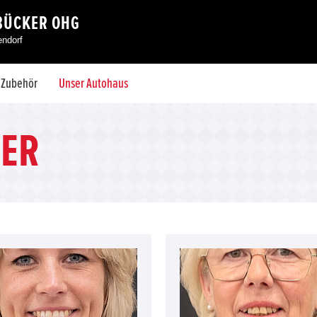
BÜCKER OHG
endorf
& Zubehör
Unser Autohaus
ER