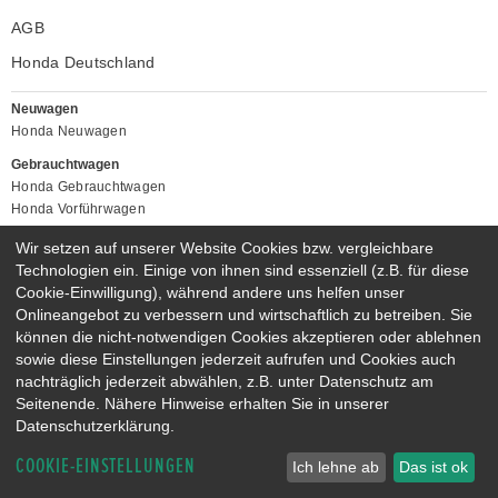
AGB
Honda Deutschland
Neuwagen
Honda Neuwagen
Gebrauchtwagen
Honda Gebrauchtwagen
Honda Vorführwagen
Gesamtbestand
Wir setzen auf unserer Website Cookies bzw. vergleichbare
NEUWAGENMODELLE
Technologien ein. Einige von ihnen sind essenziell (z.B. für diese
Cookie-Einwilligung), während andere uns helfen unser
HONDA JAZZ E:HEV
HONDA CIVIC E:HEV
Onlineangebot zu verbessern und wirtschaftlich zu betreiben. Sie
HONDA PRELUDE E:HEV
HONDA HR-V E:HEV
können die nicht-notwendigen Cookies akzeptieren oder ablehnen
HONDA ZR-V E:HEV
HONDA CR-V E:HEV & E:PHEV
sowie diese Einstellungen jederzeit aufrufen und Cookies auch
nachträglich jederzeit abwählen, z.B. unter Datenschutz am
Seitenende. Nähere Hinweise erhalten Sie in unserer
Datenschutzerklärung.
COOKIE-EINSTELLUNGEN
Ich lehne ab
Das ist ok