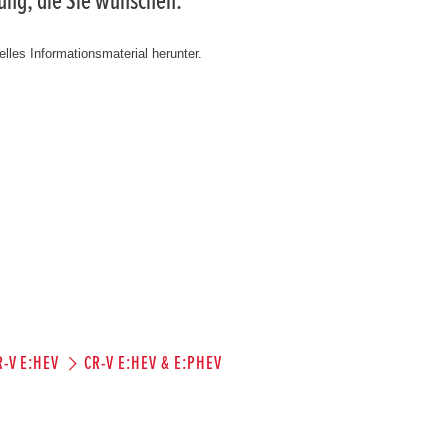
tung, die Sie wünschen.
lles Informationsmaterial herunter.
R-V E:HEV
CR-V E:HEV & E:PHEV