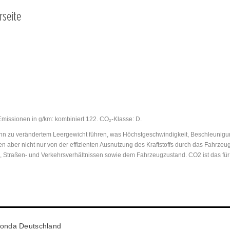
rseite
Emissionen in g/km: kombiniert 122. CO₂-Klasse: D.
 zu verändertem Leergewicht führen, was Höchstgeschwindigkeit, Beschleunigungs
n aber nicht nur von der effizienten Ausnutzung des Kraftstoffs durch das Fahrz
n, Straßen- und Verkehrsverhältnissen sowie dem Fahrzeugzustand. CO2 ist das fü
onda Deutschland