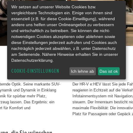
Wir setzen auf unserer Website Cookies bzw.
vergleichbare Technologien ein. Einige von ihnen sind
essenziell (z.B. für diese Cookie-Einwilligung), während
andere uns helfen unser Onlineangebot zu verbessern
und wirtschaftlich zu betreiben. Sie können die nicht-
notwendigen Cookies akzeptieren oder ablehnen sowie
diese Einstellungen jederzeit aufrufen und Cookies auch
nachträglich jederzeit abwählen, z.B. unter Datenschutz
am Seitenende. Nähere Hinweise erhalten Sie in unserer
Datenschutzerklärung.
Intelligenter Komfort.
COOKIE-EINSTELLUNGEN
Ich lehne ab
Das ist ok
ternde Optik. Seine markante SUV-
Der HR-V e:HEV lässt Sie jede Fa
odynamik und Dynamik in Einklang
reagieren in Echtzeit auf die Verk
hnik für spürbar mehr Platz,
Infotainmentsystem mit Navigation
rzeug lassen. Das Ergebnis: ein
steuern. Der Innenraum besticht ni
rt für Komfort und
maximale Flexibilität: Die innovat
Platz für Passagiere oder Gepäck z