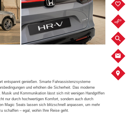
F
F
F
K
A
hrt entspannt genießen. Smarte Fahrassistenzsysteme
ehrsbedingungen und erhöhen die Sicherheit. Das moderne
, Musik und Kommunikation lässt sich mit wenigen Handgriffen
cht nur durch hochwertigen Komfort, sondern auch durch
iven Magic Seats lassen sich blitzschnell anpassen, um mehr
u schaffen – egal, wohin Ihre Reise geht.