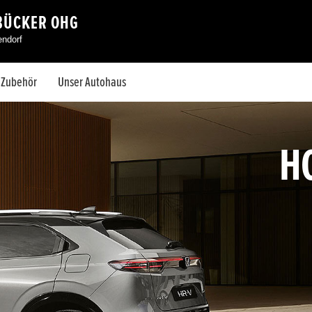
BÜCKER OHG
endorf
& Zubehör
Unser Autohaus
H