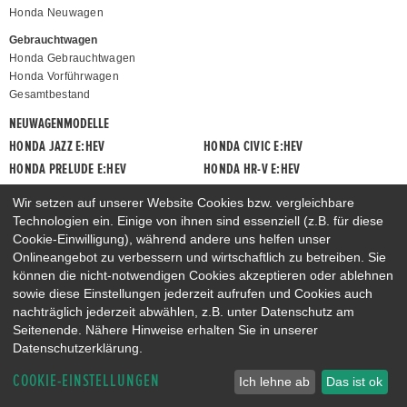
Honda Neuwagen
Gebrauchtwagen
Honda Gebrauchtwagen
Honda Vorführwagen
Gesamtbestand
NEUWAGENMODELLE
HONDA JAZZ E:HEV
HONDA CIVIC E:HEV
HONDA PRELUDE E:HEV
HONDA HR-V E:HEV
HONDA ZR-V E:HEV
HONDA CR-V E:HEV & E:PHEV
Wir setzen auf unserer Website Cookies bzw. vergleichbare
Technologien ein. Einige von ihnen sind essenziell (z.B. für diese
Cookie-Einwilligung), während andere uns helfen unser
Onlineangebot zu verbessern und wirtschaftlich zu betreiben. Sie
können die nicht-notwendigen Cookies akzeptieren oder ablehnen
sowie diese Einstellungen jederzeit aufrufen und Cookies auch
nachträglich jederzeit abwählen, z.B. unter Datenschutz am
Seitenende. Nähere Hinweise erhalten Sie in unserer
Datenschutzerklärung.
COOKIE-EINSTELLUNGEN
Ich lehne ab
Das ist ok