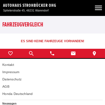
AUTOHAUS STROHBÜCKER OHG
Splieterstraße 45, 48231 Warendorf
Neuwagen
FAHRZEUGVERGLEICH
Gebrauchtwagen
ES SIND KEINE FAHRZEUGE VORHANDEN!
Angebote
Kontakt
Service & Zubehör
Impressum
Unser Autohaus
Datenschutz
AGB
Honda Deutschland
Neuwagen