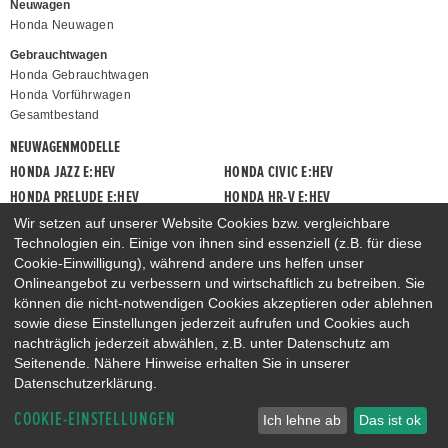
Neuwagen
Honda Neuwagen
Gebrauchtwagen
Honda Gebrauchtwagen
Honda Vorführwagen
Gesamtbestand
NEUWAGENMODELLE
HONDA JAZZ E:HEV
HONDA CIVIC E:HEV
HONDA PRELUDE E:HEV
HONDA HR-V E:HEV
HONDA ZR-V E:HEV
HONDA CR-V E:HEV & E:PHEV
Wir setzen auf unserer Website Cookies bzw. vergleichbare
Technologien ein. Einige von ihnen sind essenziell (z.B. für diese
Cookie-Einwilligung), während andere uns helfen unser
Onlineangebot zu verbessern und wirtschaftlich zu betreiben. Sie
können die nicht-notwendigen Cookies akzeptieren oder ablehnen
sowie diese Einstellungen jederzeit aufrufen und Cookies auch
nachträglich jederzeit abwählen, z.B. unter Datenschutz am
Seitenende. Nähere Hinweise erhalten Sie in unserer
Datenschutzerklärung.
COOKIE-EINSTELLUNGEN
Ich lehne ab
Das ist ok