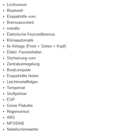
Lichtsensor
Bluetooth
Einparkhilfe vorn
Bremsassistent
metallic
Elektrische Feststellbremse
Klimaautomatik
6x Airbags (Front + Seiten + Kopf)
Elektr. Fensterheber
Sitzheizung vorn
Zentralverriegelung
Bordcomputer
Einparkhilfe hinten
Leichtmetallfelgen
Tempomat
Stoffpolster
ESP
Grüne Plakette
Regensensor
ABS
MP3/DAB
Nebelscheinwerfer