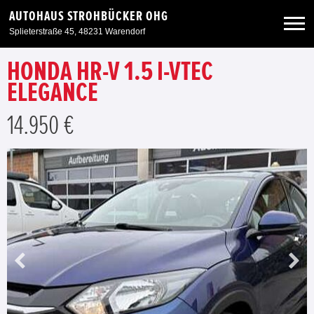
AUTOHAUS STROHBÜCKER OHG
Splieterstraße 45, 48231 Warendorf
HONDA HR-V 1.5 I-VTEC
Neuwagen
ELEGANCE
Gebrauchtwagen
14.950 €
Angebote
Service & Zubehör
Unser Autohaus