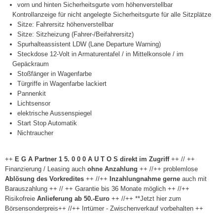
vorn und hinten Sicherheitsgurte vorn höhenverstellbar
Kontrollanzeige für nicht angelegte Sicherheitsgurte für alle Sitzplätze
Sitze: Fahrersitz höhenverstellbar
Sitze: Sitzheizung (Fahrer-/Beifahrersitz)
Spurhalteassistent LDW (Lane Departure Warning)
Steckdose 12-Volt in Armaturentafel / in Mittelkonsole / im
Gepäckraum
Stoßfänger in Wagenfarbe
Türgriffe in Wagenfarbe lackiert
Pannenkit
Lichtsensor
elektrische Aussenspiegel
Start Stop Automatik
Nichtraucher
++
E G A Partner 1 5. 0 0 0 A U T O S direkt im Zugriff
++ // ++
Finanzierung / Leasing auch
ohne Anzahlung
++ //++ problemlose
Ablösung des Vorkredites
++ //++
Inzahlungnahme gerne
auch mit
Barauszahlung ++ // ++ Garantie bis 36 Monate möglich ++ //++
Risikofreie
Anlieferung ab 50.-Euro
++ //++ **Jetzt hier zum
Börsensonderpreis++ //++ Irrtümer - Zwischenverkauf vorbehalten ++