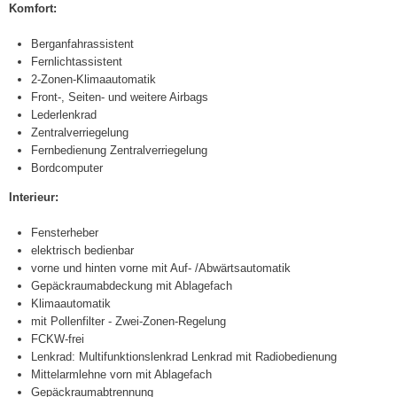
Komfort:
Berganfahrassistent
Fernlichtassistent
2-Zonen-Klimaautomatik
Front-, Seiten- und weitere Airbags
Lederlenkrad
Zentralverriegelung
Fernbedienung Zentralverriegelung
Bordcomputer
Interieur:
Fensterheber
elektrisch bedienbar
vorne und hinten vorne mit Auf- /Abwärtsautomatik
Gepäckraumabdeckung mit Ablagefach
Klimaautomatik
mit Pollenfilter - Zwei-Zonen-Regelung
FCKW-frei
Lenkrad: Multifunktionslenkrad Lenkrad mit Radiobedienung
Mittelarmlehne vorn mit Ablagefach
Gepäckraumabtrennung