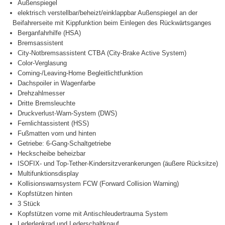
Außenspiegel
elektrisch verstellbar/beheizt/einklappbar Außenspiegel an der
Beifahrerseite mit Kippfunktion beim Einlegen des Rückwärtsganges
Berganfahrhilfe (HSA)
Bremsassistent
City-Notbremsassistent CTBA (City-Brake Active System)
Color-Verglasung
Coming-/Leaving-Home Begleitlichtfunktion
Dachspoiler in Wagenfarbe
Drehzahlmesser
Dritte Bremsleuchte
Druckverlust-Warn-System (DWS)
Fernlichtassistent (HSS)
Fußmatten vorn und hinten
Getriebe: 6-Gang-Schaltgetriebe
Heckscheibe beheizbar
ISOFIX- und Top-Tether-Kindersitzverankerungen (äußere Rücksitze)
Multifunktionsdisplay
Kollisionswarnsystem FCW (Forward Collision Warning)
Kopfstützen hinten
3 Stück
Kopfstützen vorne mit Antischleudertrauma System
Lederlenkrad und Lederschaltknauf