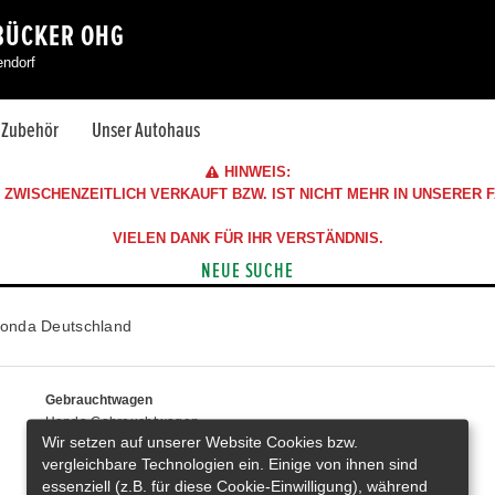
BÜCKER OHG
endorf
& Zubehör
Unser Autohaus
HINWEIS:
ZWISCHENZEITLICH VERKAUFT BZW. IST NICHT MEHR IN UNSERER
VIELEN DANK FÜR IHR VERSTÄNDNIS.
NEUE SUCHE
onda Deutschland
Gebrauchtwagen
Honda Gebrauchtwagen
Wir setzen auf unserer Website Cookies bzw.
Honda Vorführwagen
vergleichbare Technologien ein. Einige von ihnen sind
Gesamtbestand
essenziell (z.B. für diese Cookie-Einwilligung), während