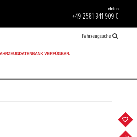
Telefon
+49 2581 941 909 0
Fahrzeugsuche
 FAHRZEUGDATENBANK VERFÜGBAR.
F