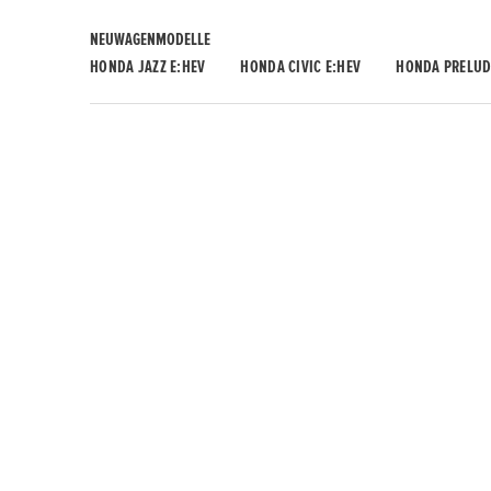
NEUWAGENMODELLE
HONDA JAZZ E:HEV
HONDA CIVIC E:HEV
HONDA PRELUD