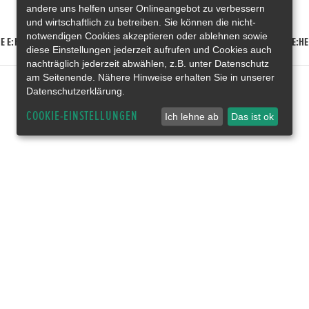
andere uns helfen unser Onlineangebot zu verbessern
und wirtschaftlich zu betreiben. Sie können die nicht-
notwendigen Cookies akzeptieren oder ablehnen sowie
E E:HEV
HONDA HR-V E:HEV
HONDA ZR-V E:HEV
HONDA CR-V E:HE
diese Einstellungen jederzeit aufrufen und Cookies auch
nachträglich jederzeit abwählen, z.B. unter Datenschutz
am Seitenende. Nähere Hinweise erhalten Sie in unserer
Datenschutzerklärung.
COOKIE-EINSTELLUNGEN
Ich lehne ab
Das ist ok