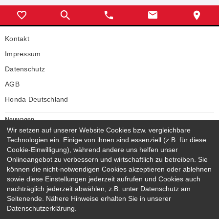
Kontakt
Impressum
Datenschutz
AGB
Honda Deutschland
Neuwagen
Honda Neuwagen
Wir setzen auf unserer Website Cookies bzw. vergleichbare
Technologien ein. Einige von ihnen sind essenziell (z.B. für diese
Gebrauchtwagen
Cookie-Einwilligung), während andere uns helfen unser
Honda Gebrauchtwagen
Onlineangebot zu verbessern und wirtschaftlich zu betreiben. Sie
Honda Vorführwagen
können die nicht-notwendigen Cookies akzeptieren oder ablehnen
Gesamtbestand
sowie diese Einstellungen jederzeit aufrufen und Cookies auch
nachträglich jederzeit abwählen, z.B. unter Datenschutz am
NEUWAGENMODELLE
Seitenende. Nähere Hinweise erhalten Sie in unserer
HONDA JAZZ E:HEV
HONDA CIVIC E:HEV
Datenschutzerklärung.
HONDA PRELUDE E:HEV
HONDA HR-V E:HEV