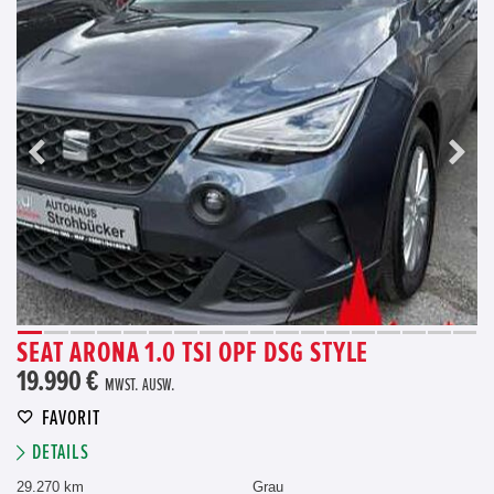
SEAT ARONA 1.0 TSI OPF DSG STYLE
19.990 €
MWST. AUSW.
FAVORIT
DETAILS
29.270 km
Grau