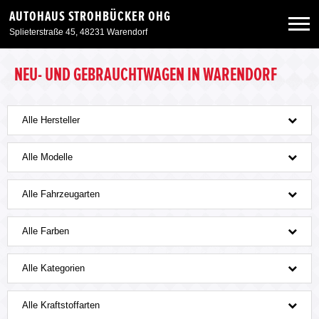
AUTOHAUS STROHBÜCKER OHG
Splieterstraße 45, 48231 Warendorf
Neuwagen
NEU- UND GEBRAUCHTWAGEN IN WARENDORF
Gebrauchtwagen
Alle Hersteller
Angebote
Alle Modelle
Alle Fahrzeugarten
Service & Zubehör
Alle Farben
Unser Autohaus
Alle Kategorien
Alle Kraftstoffarten