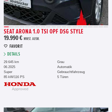
SEAT ARONA 1.0 TSI OPF DSG STYLE
19.990 €
MWST. AUSW.
FAVORIT
DETAILS
29.645 km
Grau
06.2025
Automatik
Super
Gebrauchtfahrzeug
85 kW/116 PS
5 Türen