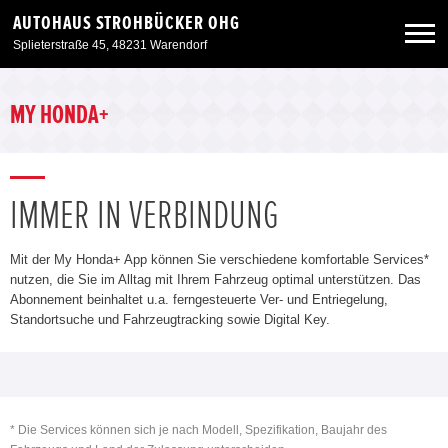
AUTOHAUS STROHBÜCKER OHG
Splieterstraße 45, 48231 Warendorf
Neuwagen
MY HONDA+
Gebrauchtwagen
IMMER IN VERBINDUNG
Angebote
Mit der My Honda+ App können Sie verschiedene komfortable Services*
Service & Zubehör
nutzen, die Sie im Alltag mit Ihrem Fahrzeug optimal unterstützen. Das
Abonnement beinhaltet u.a. ferngesteuerte Ver- und Entriegelung,
Standortsuche und Fahrzeugtracking sowie Digital Key.
Unser Autohaus
* Die Services können sich je nach Modell, Spezifikation, Baujahr des