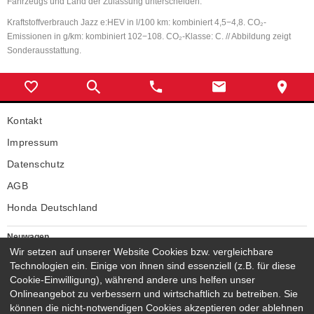
Fahrzeugs und Land der Zulassung unterscheiden.
Kraftstoffverbrauch Jazz e:HEV in l/100 km: kombiniert 4,5−4,8. CO₂-
Emissionen in g/km: kombiniert 102−108. CO₂-Klasse: C. // Abbildung zeigt
Sonderausstattung.
Kontakt
Impressum
Datenschutz
AGB
Honda Deutschland
Neuwagen
Wir setzen auf unserer Website Cookies bzw. vergleichbare
Honda Neuwagen
Technologien ein. Einige von ihnen sind essenziell (z.B. für diese
Gebrauchtwagen
Cookie-Einwilligung), während andere uns helfen unser
Honda Gebrauchtwagen
Onlineangebot zu verbessern und wirtschaftlich zu betreiben. Sie
Honda Vorführwagen
können die nicht-notwendigen Cookies akzeptieren oder ablehnen